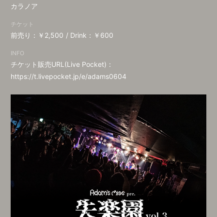
カラノア
チケット
前売り：￥2,500
Drink：￥600
INFO
チケット販売URL(Live Pocket)：
https://t.livepocket.jp/e/adams0604