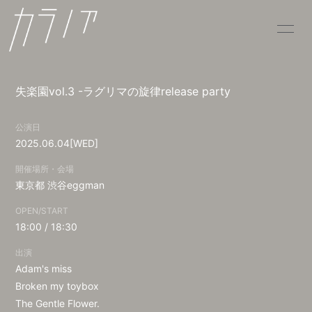
HOME
INFORMATION
失楽園vol.3 -ラグリマの旋律release party
SCHEDULE
PROFILE
公演日
VIDEO
DISCOGRAPHY
2025.06.04
[WED]
CONTACT
開催場所・会場
東京都
渋谷eggman
OPEN/START
18:00 / 18:30
出演
Adam's miss
Broken my toybox
The Gentle Flower.