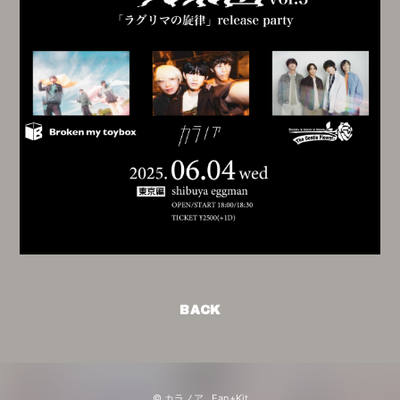
BACK
© カラノア ,
Fan+Kit