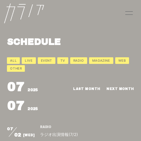
HOME
INFORMATION
SCHEDULE
SCHEDULE
PROFILE
VIDEO
DISCOGRAPHY
ALL
LIVE
EVENT
TV
RADIO
MAGAZINE
WEB
OTHER
CONTACT
07
LAST MONTH
NEXT MONTH
2025
07
2025
RADIO
07
ラジオ出演情報(7/2)
02
[WED]