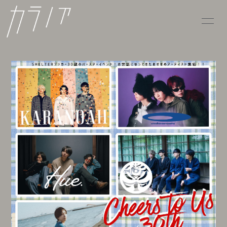
HOME
INFORMATION
SCHEDULE
PROFILE
VIDEO
DISCOGRAPHY
CONTACT