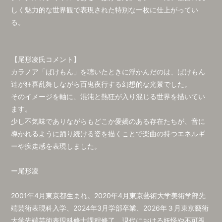
しく魅力的な世界観で表現された特別な一枚に仕上がってい
る。
【尾形凌氏コメント】
カラノア「ばけもん」を聴いたときに浮かんだのは、ばけもん
達が狂喜乱舞しながら百鬼夜行する幻想的な光景でした。
そのイメージを軸に、混沌と熱狂が入り混じる世界を描いてい
ます。
少し不気味でありながらもどこか愛嬌のある存在たちが、音に
導かれるように踊り続ける姿を描くことで楽曲の持つエネルギ
ーや疾走感を表現しました。
ー尾形凌
2001年4月東京都生まれ。2020年4月東京藝術大学美術学部先
端芸術表現科入学、2024年3月学部卒業、2026年３月東京藝術
大学先端芸術表現科修士課程修了。現代における妖怪や不可視