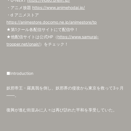
・U-NEXT
https://video.unext.jp/
・アニメ放題
https://www.animehodai.jp/
・d アニメストア
https://animestore.docomo.ne.jp/animestore/tp
★第1クール各配信サイトにて配信中！
★他配信サイトは公式HP（
https://www.samurai-
trooper.net/onair/
）をチェック！
■Introduction
妖邪帝王・羅真我を倒し、妖邪界の侵攻から東京を救って3ヶ月
――。
復興が進む街並みに人々は再び訪れた平和を享受していた。