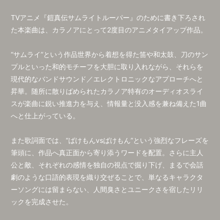
TVアニメ『鎧真伝サムライトルーパー』のために書き下ろされ
た本楽曲は、カラノアにとって2度目のアニメタイアップ作品。
“サムライ”という作品世界から着想を得た笛や和太鼓、刀のサン
プルといった和的モチーフを大胆に取り入れながら、それらを
現代的なバンドサウンド／エレクトロニックなアプローチへと
昇華。随所に散りばめられたカラノア特有のオーディオスライ
スが楽曲に鋭い推進力を与え、情報量と没入感を兼ね備えた1曲
へと仕上がっている。
また歌詞面では、“ばけもんvsばけもん”という強烈なフレーズを
筆頭に、作品へ真正面から寄り添うワードを配置。さらに主人
公と敵、それぞれの感情を独自の視点で掘り下げ、まるで会話
劇のような口語的表現を織り交ぜることで、単なるキャラクタ
ーソングには留まらない、人間臭さとユニークさを宿したリリ
ックを完成させた。