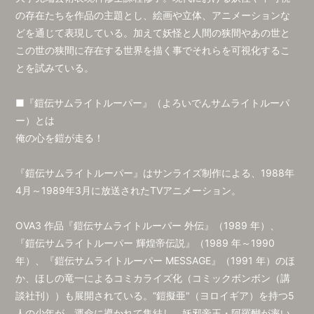
の存在たちを作品の主題とし、絵画や立体、アニメーションな
どを通じて表現している。加えて妖怪と人間の狭間やあの世と
この世の狭間に存在する世界を描く事でそれらを可視化するこ
とを試みている。
■『鎧伝サムライトルーパー』（よろいでんサムライトルーパ
ー）とは
俺の心を鎧が走る！
『鎧伝サムライトルーパー』はサンライズ制作による、1988年
4月～1989年3月に放送されたTVアニメーション。
OVA3 作品『鎧伝サムライトルーパー 外伝』（1989 年）、
『鎧伝サムライトルーパー 輝煌帝伝説』（1989 年～1990
年）、『鎧伝サムライトルーパー MESSAGE』（1991 年）のほ
か、ほしの竜一によるコミカライズ化（コミックボンボン（講
談社刊））も展開されている。“鎧擬亜"（ヨロイギア）を持つ5
人の少年が、運命に導かれて集結し、妖邪帝王・阿羅醐が率い