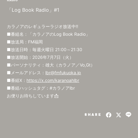
RADIO
「Log Book Radio」#1
カラノアのレギュラーラジオ放送中!!
■番組名：「カラノアのLog Book Radio」
■放送局：FM福岡
■放送日時：毎週火曜日 21:00～21:30
■放送開始：2026年7月7日（火）
■パーソナリティ：雄大（カラノア／Vo,Gt）
■メールアドレス：
lbr@fmfukuoka.jp
■番組X：
https://x.com/karanoahlbr
■番組ハッシュタグ：#カラノアlbr
お便りお待ちしています📩
SHARE