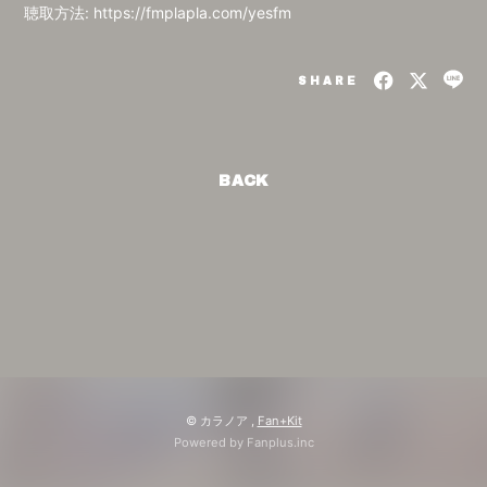
聴取方法: https://fmplapla.com/yesfm
SHARE
BACK
© カラノア ,
Fan+Kit
Powered by Fanplus.inc